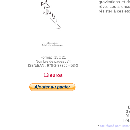
gravitations et d
rêve. Les silen
résister à ces éto
Format :
15 x 21
Nombre de pages :
74
ISBN/EAN :
978-2-37355-453-3
13 euros
E
3 
91
Tél
•
site réalisé par
•
liens