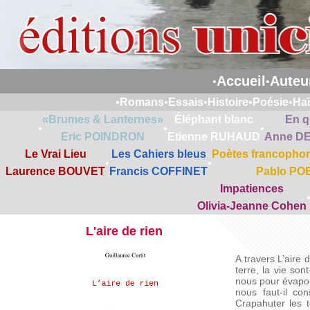
Accueil
Auteu
•
•
•
Romans
•
Essais
•
Histoire
•
Poésie
•
Ha
«Brumes & Lanternes»
Éléphant blanc
En q
•
•
•
Eric POINDRON
Etienne RUHAUD
Anne D
Le Vrai Lieu
Les Cahiers bleus
Poètes francophon
•
•
Laurence BOUVET
Francis COFFINET
Pablo PO
Impatiences
Olivia-Jeanne Cohen
L'aire de rien
A travers L’aire
terre, la vie son
nous pour évapor
nous faut-il co
Crapahuter les t