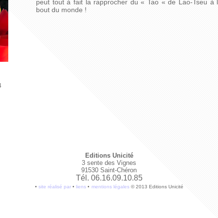
peut tout à fait la rapprocher du « Tao « de Lao-Tseu à
bout du monde !
4
Editions Unicité
3 sente des Vignes
91530 Saint-Chéron
Tél. 06.16.09.10.85
•
site réalisé par
•
liens
•
mentions légales
© 2013 Editions Unicité