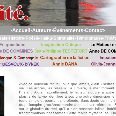
Accueil
Auteurs
Événements
Contact
•
•
•
•
•
sais
•
Histoire
•
Poésie
•
Haïku
•
Spiritualité
•
Témoignages
•
Théât
En questions
Imagination Critique
Le Metteur e
•
•
e DE COMMINES
Jean-Philippe TESTEFORT
Anne DE CO
lan
g
u
e
&
C
o
mp
a
gn
ie
Cartographie de la fiction
Impatie
•
•
t
DESVOUX-D’YREK
Annie DANA
Olivia-Jean
Avec ce nouveau recueil, plus que jamais, Alain Clastre
vie. Les arbres, les oiseaux, la lumière, la mer formen
l’instant. Alors naturellement, le lecteur s’ouvre à autr
plaisirs de la vie identifiée à soi, une autre dimension l
toute simple et pourtant si profonde. Sans doute comme il 
du philosophe grec Anaximandre auquel il fait référence : S
sur la globalité du réel, qu’il a bien ressentie infinie, indé
transformations incessantes. Cette réalité mystérieuse, il