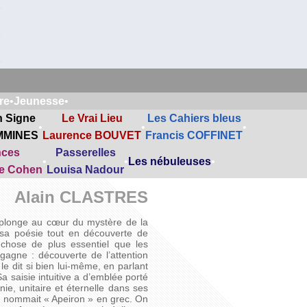
re
•
Jeunesse
•
n Signe
Le Vrai Lieu
Les Cahiers bleus
•
•
•
MMINES
Laurence BOUVET
Francis COFFINET
nces
Passerelles
•
•
Les nébuleuses
•
ne Cohen
Louisa Nadour
Alain CLASTRES
s plonge au cœur du mystère de la
t sa poésie tout en découverte de
e chose de plus essentiel que les
e gagne : découverte de l’attention
le dit si bien lui-même, en parlant
a saisie intuitive a d’emblée porté
finie, unitaire et éternelle dans ses
 la nommait « Apeiron » en grec. On