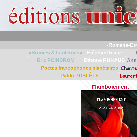
•
Romans
•
Es
«Brumes & Lanternes»
Éléphant blanc
•
•
•
Eric POINDRON
Etienne RUHAUD
Ann
C
hant
e
Poètes francophones planétaires
•
Lauren
Pablo POBLÈTE
Flamboiement