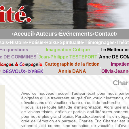
Accueil
Auteurs
Événements
Contact
•
•
•
•
•
sais
•
Histoire
•
Poésie
•
Haïku
•
Spiritualité
•
Témoignages
•
Théât
En questions
Imagination Critique
Le Metteur e
•
•
e DE COMMINES
Jean-Philippe TESTEFORT
Anne DE CO
lan
g
u
e
&
C
o
mp
a
gn
ie
Cartographie de la fiction
Impatie
•
•
t
DESVOUX-D’YREK
Annie DANA
Olivia-Jean
Char
Avec ce nouveau recueil, l’auteur écrit pour nous parle
éloignées qui le traversent au gré d’un vouloir inattendu, 
dévoile sans qu’il veuille en faire un outil de recherche.
Il nous laisse toute lattitude d’interprétation. Alors une m
de visions tristes, drôles et parfois anti-littéraires sonn
pour notre plus grand plaisir. Paradoxalement il s’en dég
crée de l’émotion en partage. Charles Éric Charrier est u
viennent jaillit comme une sensation de vacuité et d’évei