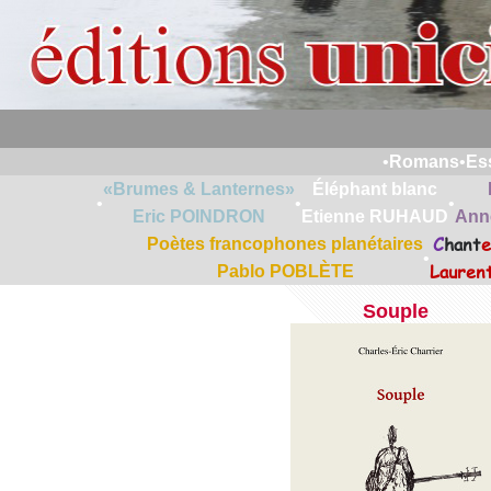
•
Romans
•
Es
«Brumes & Lanternes»
Éléphant blanc
•
•
•
Eric POINDRON
Etienne RUHAUD
Ann
C
hant
e
Poètes francophones planétaires
•
Lauren
Pablo POBLÈTE
Souple