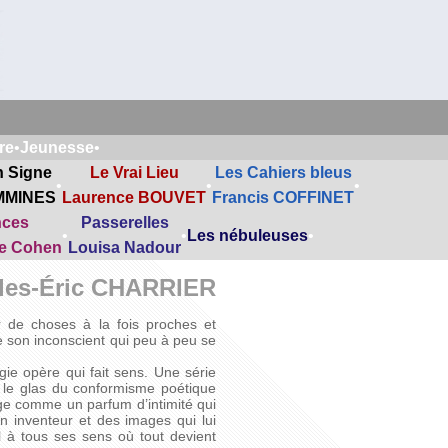
re
•
Jeunesse
•
n Signe
Le Vrai Lieu
Les Cahiers bleus
•
•
•
MMINES
Laurence BOUVET
Francis COFFINET
nces
Passerelles
•
•
Les nébuleuses
•
ne Cohen
Louisa Nadour
les-Éric CHARRIER
r de choses à la fois proches et
de son inconscient qui peu à peu se
agie opère qui fait sens. Une série
ent le glas du conformisme poétique
age comme un parfum d’intimité qui
n inventeur et des images qui lui
l à tous ses sens où tout devient