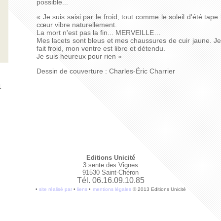
possible...
« Je suis saisi par le froid, tout comme le soleil d'été ta
cœur vibre naturellement.
La mort n'est pas la fin... MERVEILLE…
Mes lacets sont bleus et mes chaussures de cuir jaune. Je 
fait froid, mon ventre est libre et détendu.
Je suis heureux pour rien »
Dessin de couverture : Charles-Éric Charrier
1
Editions Unicité
3 sente des Vignes
91530 Saint-Chéron
Tél. 06.16.09.10.85
•
site réalisé par
•
liens
•
mentions légales
© 2013 Editions Unicité