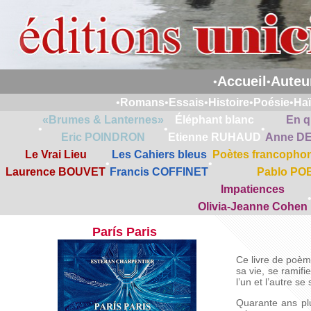
Accueil
Auteu
•
•
•
Romans
•
Essais
•
Histoire
•
Poésie
•
Ha
«Brumes & Lanternes»
Éléphant blanc
En q
•
•
•
Eric POINDRON
Etienne RUHAUD
Anne D
Le Vrai Lieu
Les Cahiers bleus
Poètes francophon
•
•
Laurence BOUVET
Francis COFFINET
Pablo PO
Impatiences
Olivia-Jeanne Cohen
París Paris
Ce livre de poème
sa vie, se ramifi
l’un et l’autre s
Quarante ans plu