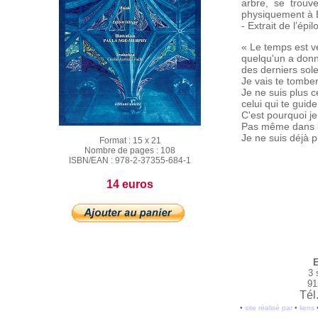
arbre, se trouv
physiquement à Bu
- Extrait de l’ép
« Le temps est 
quelqu'un a donn
des derniers sole
Je vais te tombe
Je ne suis plus c
celui qui te guide
C'est pourquoi j
Pas même dans la
Je ne suis déjà p
Format :
15 x 21
Nombre de pages :
108
ISBN/EAN :
978-2-37355-684-1
14 euros
E
3 
91
Tél
•
site réalisé par
•
liens