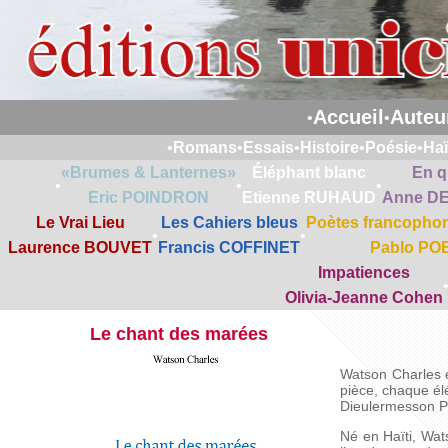
Accueil
Auteu
•
•
•
Romans
•
Essais
•
Histoire
•
Poésie
•
Ha
«Brumes & Lanternes»
Éléphant blanc
En q
•
•
•
Eric POINDRON
Etienne RUHAUD
Anne D
Le Vrai Lieu
Les Cahiers bleus
Poètes francophon
•
•
Laurence BOUVET
Francis COFFINET
Pablo PO
Impatiences
Olivia-Jeanne Cohen
Le chant des marées
Watson Charles e
pièce, chaque élé
Dieulermesson Pe
Né en Haïti, Wats