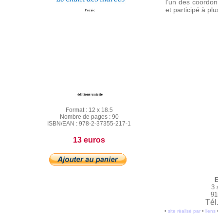
l’un des coordonn
et participé à pl
Format :
12 x 18.5
Nombre de pages :
90
ISBN/EAN :
978-2-37355-217-1
13 euros
E
3 
91
Tél
•
site réalisé par
•
liens