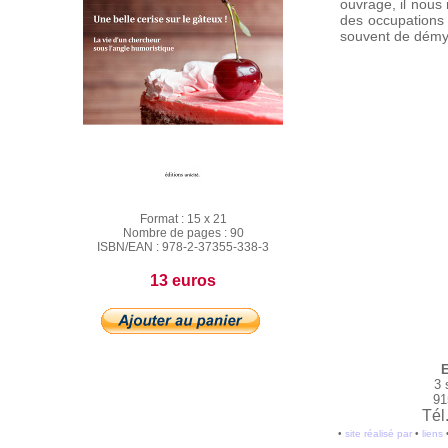
ouvrage, il nous 
des occupations
souvent de démys
Format :
15 x 21
Nombre de pages :
90
ISBN/EAN :
978-2-37355-338-3
13 euros
E
3 
91
Tél
•
site réalisé par
•
liens