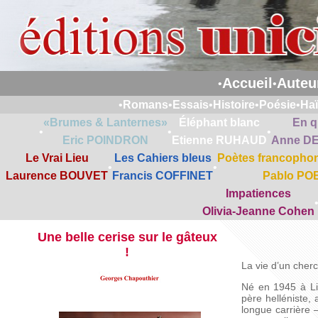
Accueil
Auteu
•
•
•
Romans
•
Essais
•
Histoire
•
Poésie
•
Ha
«Brumes & Lanternes»
Éléphant blanc
En q
•
•
•
Eric POINDRON
Etienne RUHAUD
Anne D
Le Vrai Lieu
Les Cahiers bleus
Poètes francophon
•
•
Laurence BOUVET
Francis COFFINET
Pablo PO
Impatiences
Olivia-Jeanne Cohen
Une belle cerise sur le gâteux
!
La vie d’un cher
Né en 1945 à Li
père helléniste,
longue carrière 