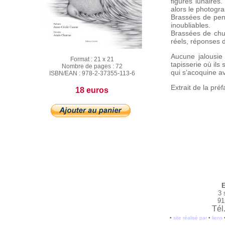
figures lunaires
alors le photogra
Brassées de pens
inoubliables.
Brassées de chu
réels, réponses 
Aucune jalousie 
Format :
21 x 21
tapisserie où ils
Nombre de pages :
72
qui s’acoquine a
ISBN/EAN :
978-2-37355-113-6
Extrait de la pré
18 euros
E
3 
91
Tél
•
site réalisé par
•
liens