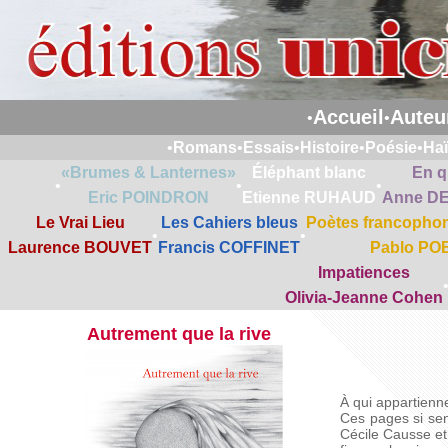
Accueil
Auteu
•
•
•
Romans
•
Essais
•
Histoire
•
Poésie
•
Ha
«Brumes & Lanternes»
Éléphant blanc
En q
•
•
•
Eric POINDRON
Etienne RUHAUD
Anne D
Le Vrai Lieu
Les Cahiers bleus
Poètes francophon
•
•
Laurence BOUVET
Francis COFFINET
Pablo PO
Impatiences
Olivia-Jeanne Cohen
Autrement que la rive
À qui appartienn
Ces pages si sens
Cécile Causse et