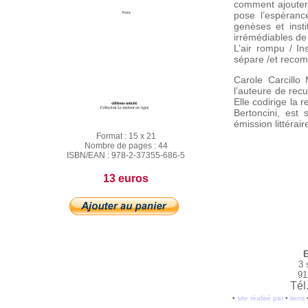
comment ajouter 
pose l’espéranc
genèses et insti
irrémédiables de
L’air rompu / Ins
sépare /et recom
Carole Carcillo 
l’auteure de recu
Elle codirige la
Bertoncini, est
émission littérai
Format :
15 x 21
Nombre de pages :
44
ISBN/EAN :
978-2-37355-686-5
13 euros
E
3 
91
Tél
•
site réalisé par
•
liens