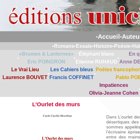
Accueil
Auteu
•
•
•
Romans
•
Essais
•
Histoire
•
Poésie
•
Ha
«Brumes & Lanternes»
Éléphant blanc
En q
•
•
•
Eric POINDRON
Etienne RUHAUD
Anne D
Le Vrai Lieu
Les Cahiers bleus
Poètes francophon
•
•
Laurence BOUVET
Francis COFFINET
Pablo PO
Impatiences
Olivia-Jeanne Cohen
L’Ourlet des murs
Dans L’ourlet de
désertiques des
sommes appelés à
l’écrivaine épri
entre des mains