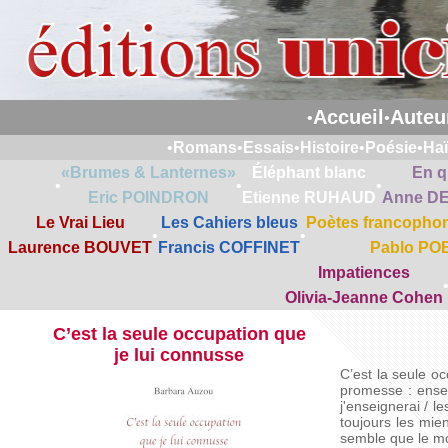
Accueil
Auteu
•
•
•
Romans
•
Essais
•
Histoire
•
Poésie
•
Ha
«Brumes & Lanternes»
Éléphant blanc
En q
•
•
•
Eric POINDRON
Etienne RUHAUD
Anne D
Le Vrai Lieu
Les Cahiers bleus
Poètes francophon
•
•
Laurence BOUVET
Francis COFFINET
Pablo PO
Impatiences
Olivia-Jeanne Cohen
C’est la seule occupation que
je lui connusse
C’est la seule o
promesse : ensei
j'enseignerai / l
toujours les mie
semble que le mo