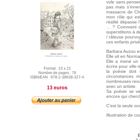
vole sans penser
pas mais s’inne
massacre de Char
mon rôle qui es
réalité dépasse l
… ? Comment con
superstitions à 
/ râleuse pourvoy
ces enfants privé
Barbara Auzou es
Elle vit en Norm
Elle a mené un a
écrire pour elle
Format :
15 x 21
la poésie doit 
Nombre de pages :
76
circonstances 
ISBN/EAN :
978-2-38638-327-4
nombreuses revue
avec un artiste.
13 euros
Sa poésie se veu
encore qui cherc
C’est la seule oc
Illustration de c
E