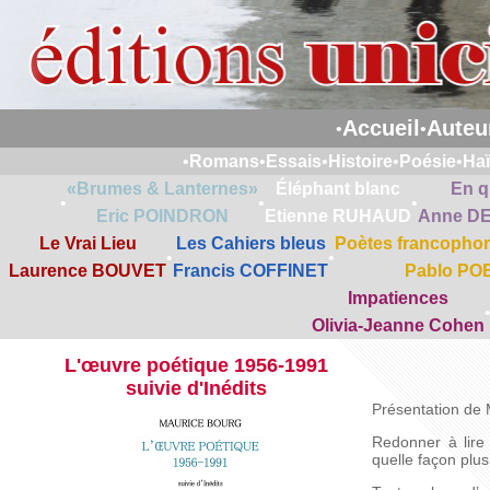
Accueil
Auteu
•
•
•
Romans
•
Essais
•
Histoire
•
Poésie
•
Ha
«Brumes & Lanternes»
Éléphant blanc
En q
•
•
•
Eric POINDRON
Etienne RUHAUD
Anne D
Le Vrai Lieu
Les Cahiers bleus
Poètes francophon
•
•
Laurence BOUVET
Francis COFFINET
Pablo PO
Impatiences
Olivia-Jeanne Cohen
L'œuvre poétique 1956-1991
suivie d'Inédits
Présentation de
Redonner à lire
quelle façon plu