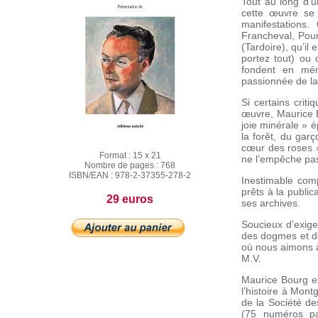
Tout au long d’
cette œuvre se
manifestations
Francheval, Pour
(Tardoire), qu’il
portez tout) ou 
fondent en mém
passionnée de la
Si certains crit
œuvre, Maurice Bo
joie minérale » é
la forêt, du garç
cœur des roses »,
Format :
15 x 21
ne l’empêche pas
Nombre de pages :
768
ISBN/EAN :
978-2-37355-278-2
Inestimable comp
prêts à la publi
29 euros
ses archives.
Soucieux d’exigen
des dogmes et d
où nous aimons à
M.V.
Maurice Bourg es
l’histoire à Mont
de la Société de
(75 numéros par