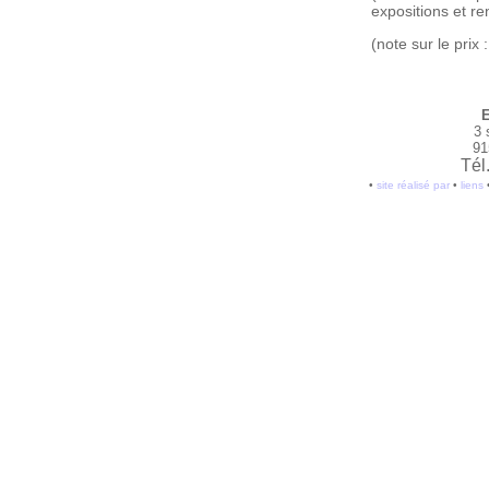
expositions et re
(note sur le prix 
E
3 
91
Tél
•
site réalisé par
•
liens