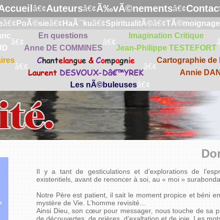
Accueil
Auteurs
Ã‰vÃ©nements
Contac
â€¢
â€¢
â€¢
e
â€¢
PoÃ©sie
â€¢
HaÃ¯ku
â€¢
SpiritualitÃ©
â€¢
TÃ©moignage
anc
En questions
Imagination Critique
â€¢
â€¢
UD
Anne DE COMMINES
Jean-Philippe TESTEFORT
C
hant
elan
g
u
e
&
C
o
mp
a
gn
ie
ires
Cartographie de l
â€¢
â€¢
Laurent
DESVOUX-Dâ€™YREK
Annie DA
Les nÃ©buleuses
â€¢
Do
Il y a tant de gesticulations et d’explorations de l’esp
existentiels, avant de renoncer à soi, au « moi » surabonda
Notre Père est patient, il sait le moment propice et béni e
mystère de Vie. L’homme revisité…
Ainsi Dieu, son cœur pour messager, nous touche de sa pai
de découvertes, de prières, d’exaltation et de joie. Les mot