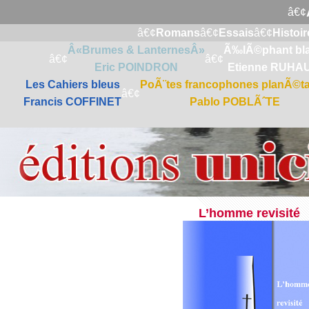
â€¢
â€¢
Romans
â€¢
Essais
â€¢
Histoir
Â«Brumes & LanternesÂ»
Ã‰lÃ©phant bl
â€¢
â€¢
Eric POINDRON
Etienne RUHA
Les Cahiers bleus
PoÃ¨tes francophones planÃ©ta
â€¢
Francis COFFINET
Pablo POBLÃˆTE
L’homme revisité