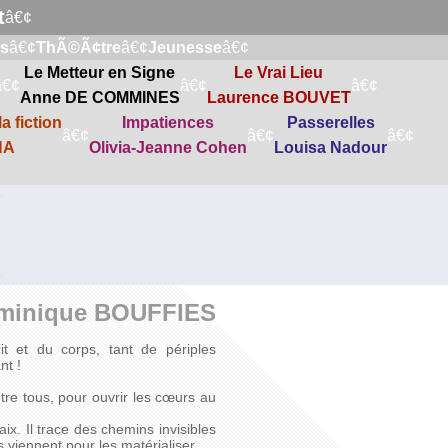
t
â€¢
s
â€¢
ThÃ©Ã¢tre
â€¢
Jeunesse
â€¢
Le Metteur en Signe
Le Vrai Lieu
â€¢
â€¢
â€¢
Anne DE COMMINES
Laurence BOUVET
a fiction
Impatiences
Passerelles
â€¢
â€¢
â€¢
NA
Olivia-Jeanne Cohen
Louisa Nadour
minique BOUFFIES
rit et du corps, tant de périples
nt !
ntre tous, pour ouvrir les cœurs au
x. Il trace des chemins invisibles
s viennent pour les matérialiser.