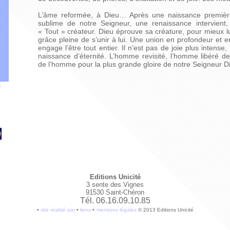
L’âme reformée, à Dieu… Après une naissance première,
sublime de notre Seigneur, une renaissance intervient,
« Tout » créateur. Dieu éprouve sa créature, pour mieux lu
grâce pleine de s’unir à lui. Une union en profondeur et e
engage l’être tout entier. Il n’est pas de joie plus intense,
naissance d’éternité. L’homme revisité, l’homme libéré 
de l’homme pour la plus grande gloire de notre Seigneur Die
s
Editions Unicité
3 sente des Vignes
91530 Saint-Chéron
Tél. 06.16.09.10.85
•
site réalisé par
•
liens
•
mentions légales
© 2013 Editions Unicité