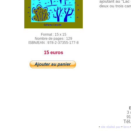
ajoutant au "Lac
deux ou trois ca
Format :
15 x 15
Nombre de pages :
129
ISBN/EAN :
978-2-37355-177-8
15 euros
E
3 
91
Tél
•
site réalisé par
•
liens