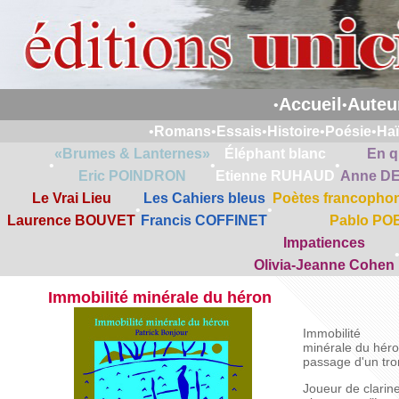
Accueil
Auteu
•
•
•
Romans
•
Essais
•
Histoire
•
Poésie
•
Ha
«Brumes & Lanternes»
Éléphant blanc
En q
•
•
•
Eric POINDRON
Etienne RUHAUD
Anne D
Le Vrai Lieu
Les Cahiers bleus
Poètes francophon
•
•
Laurence BOUVET
Francis COFFINET
Pablo PO
Impatiences
Olivia-Jeanne Cohen
Immobilité minérale du héron
Immobilité
minérale du héro
passage d'un tron
Joueur de clarine