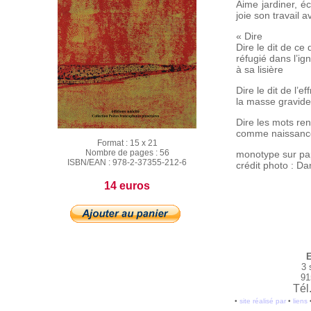
Aime jardiner, 
joie son travail 
« Dire
Dire le dit de ce 
réfugié dans l’ig
à sa lisière
Dire le dit de l’eff
la masse gravide 
Dire les mots re
comme naissance
Format :
15 x 21
Nombre de pages :
56
monotype sur pap
ISBN/EAN :
978-2-37355-212-6
crédit photo : Da
14 euros
E
3 
91
Tél
•
site réalisé par
•
liens