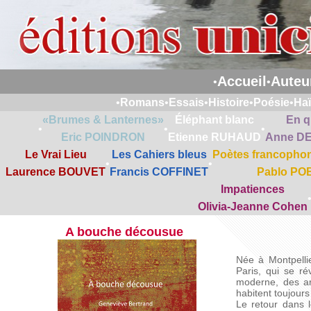
Accueil
Auteu
•
•
•
Romans
•
Essais
•
Histoire
•
Poésie
•
Ha
«Brumes & Lanternes»
Éléphant blanc
En q
•
•
•
Eric POINDRON
Etienne RUHAUD
Anne D
Le Vrai Lieu
Les Cahiers bleus
Poètes francophon
•
•
Laurence BOUVET
Francis COFFINET
Pablo PO
Impatiences
Olivia-Jeanne Cohen
A bouche décousue
Née à Montpellie
Paris, qui se ré
moderne, des ar
habitent toujour
Le retour dans le