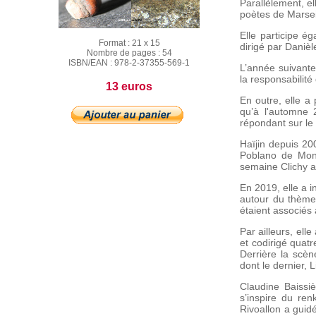
Parallèlement, el
poètes de Marsei
Elle participe é
Format :
21 x 15
dirigé par Danièl
Nombre de pages :
54
ISBN/EAN :
978-2-37355-569-1
L’année suivante,
la responsabilité
13 euros
En outre, elle 
qu’à l'automne 
répondant sur le
Haïjin depuis 20
Poblano de Montr
semaine Clichy a
En 2019, elle a in
autour du thème «
étaient associés
Par ailleurs, elle
et codirigé quatr
Derrière la scèn
dont le dernier, L
Claudine Baissiè
s’inspire du ren
Rivoallon a guidé