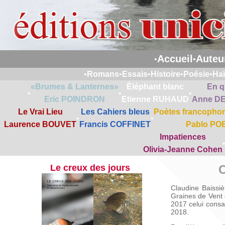
Accueil
Auteu
•
•
•
Romans
•
Essais
•
Histoire
•
Poésie
•
Ha
«Brumes & Lanternes»
Éléphant blanc
En q
•
•
•
Eric POINDRON
Etienne RUHAUD
Anne D
Le Vrai Lieu
Les Cahiers bleus
Poètes francophon
•
•
Laurence BOUVET
Francis COFFINET
Pablo PO
Impatiences
Olivia-Jeanne Cohen
Le creux des jours
Claudine Baissiè
Graines de Vent d
2017 celui consac
2018.