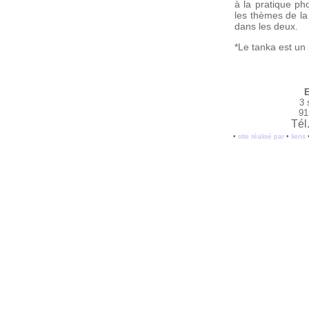
à la pratique ph
les thèmes de la
dans les deux.
*Le tanka est un
E
3 
91
Tél
•
site réalisé par
•
liens