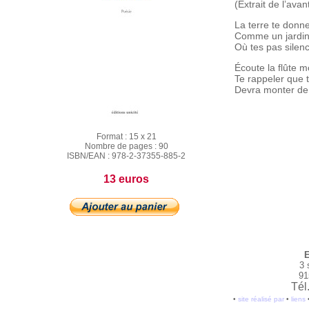
(Extrait de l’ava
La terre te donne
Comme un jardin 
Où tes pas silenc
Écoute la flûte m
Te rappeler que t
Devra monter de 
Format :
15 x 21
Nombre de pages :
90
ISBN/EAN :
978-2-37355-885-2
13 euros
E
3 
91
Tél
•
site réalisé par
•
liens