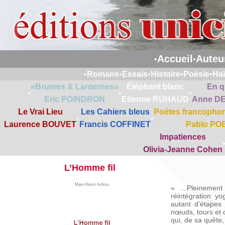
Accueil
Auteu
•
•
•
Romans
•
Essais
•
Histoire
•
Poésie
•
Ha
«Brumes & Lanternes»
Éléphant blanc
En q
•
•
•
Eric POINDRON
Etienne RUHAUD
Anne D
Le Vrai Lieu
Les Cahiers bleus
Poètes francophon
•
•
Laurence BOUVET
Francis COFFINET
Pablo PO
Impatiences
Olivia-Jeanne Cohen
L’Homme fil
« …Pleinement c
réintégration y
autant d’étapes
nœuds, tours et d
qui, de sa quête,