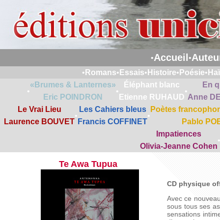
Accueil
Auteu
•
•
•
Romans
•
Essais
•
Histoire
•
Poésie
•
Ha
«Brumes & Lanternes»
Éléphant blanc
En q
•
•
•
Eric POINDRON
Etienne RUHAUD
Anne D
Le Vrai Lieu
Les Cahiers bleus
Poètes francophon
•
•
Laurence BOUVET
Francis COFFINET
Pablo PO
Impatiences
Olivia-Jeanne Cohen
Te Awa Tupua
CD physique off
Avec ce nouveau 
sous tous ses as
sensations intim