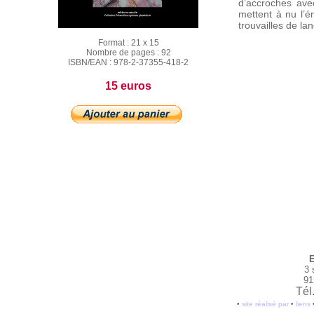
d’accroches ave
mettent à nu l’é
trouvailles de la
Format :
21 x 15
Nombre de pages :
92
ISBN/EAN :
978-2-37355-418-2
15 euros
E
3 
91
Tél
•
site réalisé par
•
liens