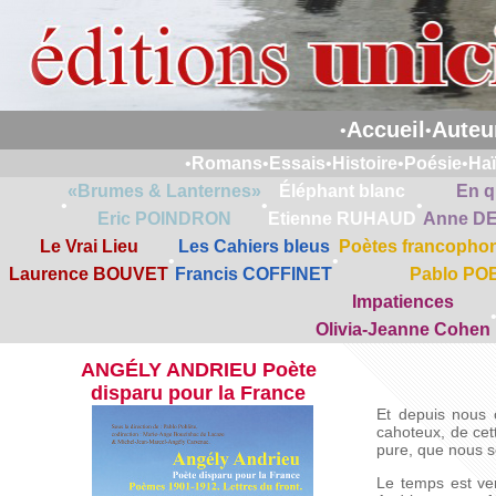
Accueil
Auteu
•
•
•
Romans
•
Essais
•
Histoire
•
Poésie
•
Ha
«Brumes & Lanternes»
Éléphant blanc
En q
•
•
•
Eric POINDRON
Etienne RUHAUD
Anne D
Le Vrai Lieu
Les Cahiers bleus
Poètes francophon
•
•
Laurence BOUVET
Francis COFFINET
Pablo PO
Impatiences
Olivia-Jeanne Cohen
ANGÉLY ANDRIEU Poète
disparu pour la France
Et depuis nous 
cahoteux, de cet
pure, que nous s
Le temps est ve