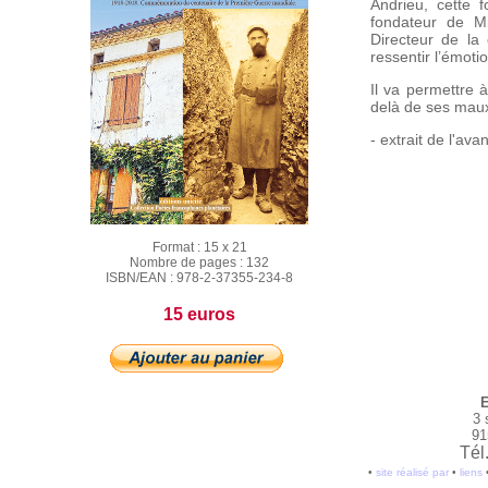
Andrieu, cette f
fondateur de M
Directeur de la 
ressentir l’émoti
Il va permettre 
delà de ses maux,
- extrait de l'a
Format :
15 x 21
Nombre de pages :
132
ISBN/EAN :
978-2-37355-234-8
15 euros
E
3 
91
Tél
•
site réalisé par
•
liens