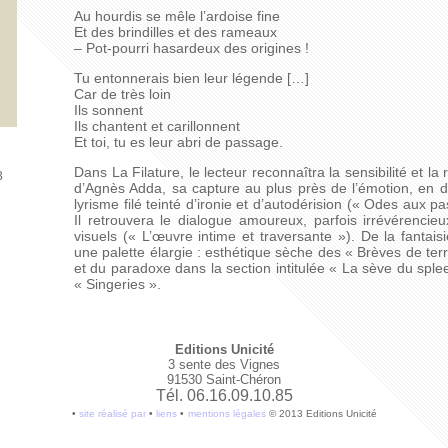
Au hourdis se mêle l’ardoise fine
Et des brindilles et des rameaux
– Pot-pourri hasardeux des origines !
Tu entonnerais bien leur légende […]
Car de très loin
Ils sonnent
Ils chantent et carillonnent
Et toi, tu es leur abri de passage.
Dans La Filature, le lecteur reconnaîtra la sensibilité et l
3
d’Agnès Adda, sa capture au plus près de l’émotion, en d
lyrisme filé teinté d’ironie et d’autodérision (« Odes aux 
Il retrouvera le dialogue amoureux, parfois irrévérencieux
visuels (« L’œuvre intime et traversante »). De la fantais
une palette élargie : esthétique sèche des « Brèves de terr
et du paradoxe dans la section intitulée « La sève du sple
« Singeries ».
Editions Unicité
3 sente des Vignes
91530 Saint-Chéron
Tél. 06.16.09.10.85
•
site réalisé par
•
liens
•
mentions légales
© 2013 Editions Unicité