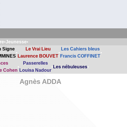
re
•
Jeunesse
•
n Signe
Le Vrai Lieu
Les Cahiers bleus
•
•
•
MMINES
Laurence BOUVET
Francis COFFINET
nces
Passerelles
•
•
Les nébuleuses
•
ne Cohen
Louisa Nadour
Agnès ADDA