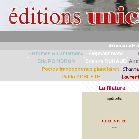
•
Romans
•
Es
«Brumes & Lanternes»
Éléphant blanc
•
•
•
Eric POINDRON
Etienne RUHAUD
Ann
C
hant
e
Poètes francophones planétaires
•
Lauren
Pablo POBLÈTE
La filature