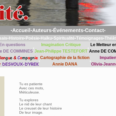
Accueil
Auteurs
Événements
Contact
•
•
•
•
•
sais
•
Histoire
•
Poésie
•
Haïku
•
Spiritualité
•
Témoignages
•
Théât
En questions
Imagination Critique
Le Metteur e
•
•
e DE COMMINES
Jean-Philippe TESTEFORT
Anne DE CO
lan
g
u
e
&
C
o
mp
a
gn
ie
Cartographie de la fiction
Impatie
•
•
t
DESVOUX-D’YREK
Annie DANA
Olivia-Jean
Tu es patiente
Avec ces mots,
Méticuleuse.
Tu explores
Le nid de leur chant
Le creuset de leur histoire
De leur image.