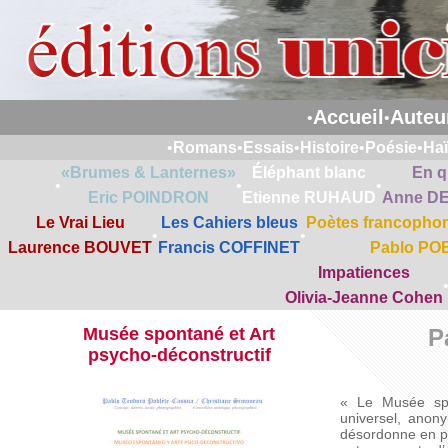
Accueil
Auteu
•
•
•
Romans
•
Essais
•
Histoire
•
Poésie
•
Ha
«Brumes & Lanternes»
Éléphant blanc
En q
•
•
•
Eric POINDRON
Etienne RUHAUD
Anne D
Le Vrai Lieu
Les Cahiers bleus
Poètes francophon
•
•
Laurence BOUVET
Francis COFFINET
Pablo PO
Impatiences
Olivia-Jeanne Cohen
Musée spontané et Art
P
psycho-déconstructif
« Le Musée spon
universel, anon
désordonne en p