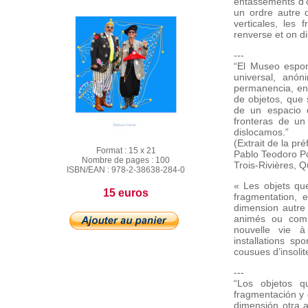
entassements d’o
un ordre autre d
verticales, les
renverse et on di
---
“El Museo espon
universal, anó
permanencia, ent
de objetos, que
de un espacio d
fronteras de un
dislocamos.”
(Extr
Format :
15 x 21
Pablo Teodoro P
Nombre de pages :
100
Trois-Rivières, 
ISBN/EAN :
978-2-38638-284-0
« Les objets qu
15 euros
fragmentation, 
dimension autre
animés ou comp
nouvelle vie à 
installations sp
cousues d’insolit
---
“Los objetos q
fragmentación y
dimensión otra 