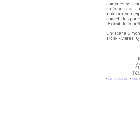
compuestos, con
creíamos que est
instalaciones es
concebidas por l
(Extrait de la pré
Christiane Simo
Trois-Rivières, 
E
3 
91
Tél
•
site réalisé par
•
liens