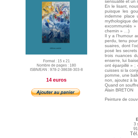
sensualité et un 
En le lisant, no
puisque les go
indemne place u
mythologique des
excommuniés » ; 
chemin » …)
Il y a l’humour au
perdu, tenu pour 
suaires, dont l’
posé les secrets
trois nuances d
enserre, lui bai
Format :
15 x 21
ont éparpillé » ;
Nombre de pages :
180
ISBN/EAN :
978-2-38638-303-8
cuisses si la co
pomme, une balle
14 euros
non, ajoutez à la 
Quand on souffre 
Alain BRETON
Peinture de couv
E
3 
91
Tél