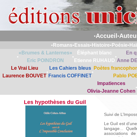
Accueil
Auteu
•
•
•
Romans
•
Essais
•
Histoire
•
Poésie
•
Ha
«Brumes & Lanternes»
Éléphant blanc
En q
•
•
•
Eric POINDRON
Etienne RUHAUD
Anne D
Le Vrai Lieu
Les Cahiers bleus
Poètes francophon
•
•
Laurence BOUVET
Francis COFFINET
Pablo PO
Impatiences
Olivia-Jeanne Cohen
Les hypothèses du Guil
Suivi de L’Impos
Le Guil est d’un
langage... Quel
associations de