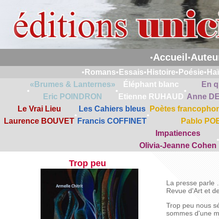
Accueil
Auteu
•
•
•
Romans
•
Essais
•
Histoire
•
Poésie
•
Ha
«Brumes & Lanternes»
Éléphant blanc
En q
•
•
•
Eric POINDRON
Etienne RUHAUD
Anne D
Le Vrai Lieu
Les Cahiers bleus
Poètes francophon
•
•
Laurence BOUVET
Francis COFFINET
Pablo PO
Impatiences
Olivia-Jeanne Cohen
Trop peu
La presse parle 
Revue d'Art et de
Trop peu nous sé
sommes d'une mê