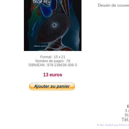
Dessin de couve
Format :
15 x 21
Nombre de pages :
78
ISBN/EAN :
978-238638-308-3
13 euros
E
3 
91
Tél
•
site réalisé par
•
liens